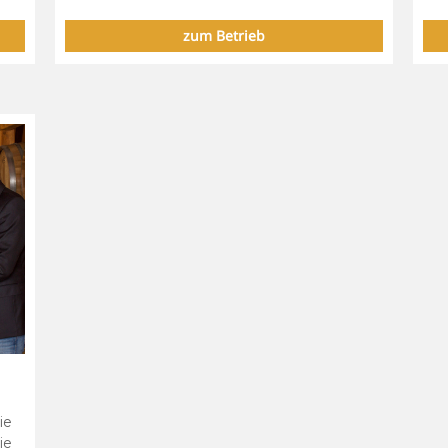
zum Betrieb
ie
ie