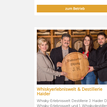
zum Betrieb
Whiskyerlebniswelt & Destillerie
Haider
Whisky-Erlebniswelt Destillerie J. Haider D
Whisky-Erlebniswelt und 1. Whiskydestiller