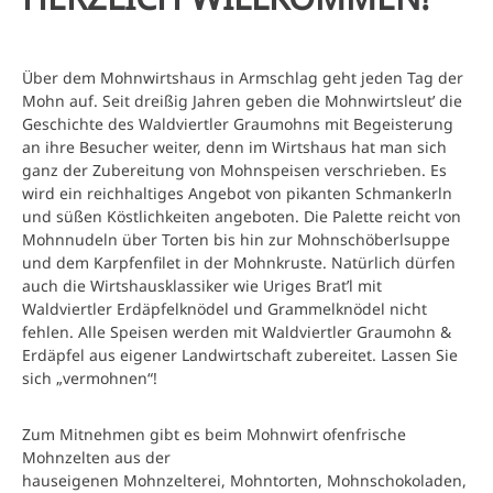
i
t
e
Über dem Mohnwirtshaus in Armschlag geht jeden Tag der
Mohn auf. Seit dreißig Jahren geben die Mohnwirtsleut’ die
Geschichte des Waldviertler Graumohns mit Begeisterung
an ihre Besucher weiter, denn im Wirtshaus hat man sich
ganz der Zubereitung von Mohnspeisen verschrieben. Es
wird ein reichhaltiges Angebot von pikanten Schmankerln
und süßen Köstlichkeiten angeboten. Die Palette reicht von
Mohnnudeln über Torten bis hin zur Mohnschöberlsuppe
und dem Karpfenfilet in der Mohnkruste. Natürlich dürfen
auch die Wirtshausklassiker wie Uriges Brat’l mit
Waldviertler Erdäpfelknödel und Grammelknödel nicht
fehlen. Alle Speisen werden mit Waldviertler Graumohn &
Erdäpfel aus eigener Landwirtschaft zubereitet. Lassen Sie
sich „vermohnen“!
Zum Mitnehmen gibt es beim Mohnwirt ofenfrische
Mohnzelten aus der
hauseigenen Mohnzelterei, Mohntorten, Mohnschokoladen,